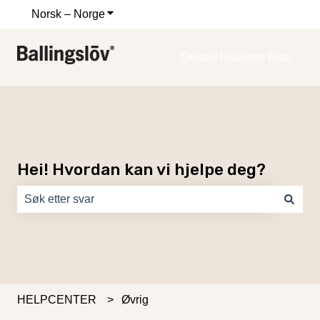
Norsk – Norge
Vis undermeny for oversettelser
Default HubSpot Blog
Hei! Hvordan kan vi hjelpe deg?
Det finnes ingen forslag fordi søkefeltet er tomt.
HELPCENTER
Øvrig