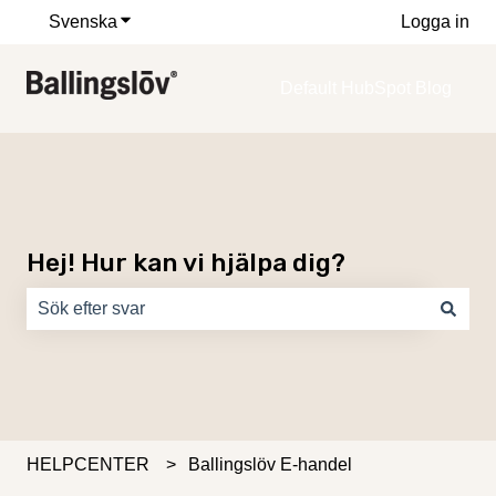
Svenska
Visa undermenyer för översättningar
Logga in
Default HubSpot Blog
Hej! Hur kan vi hjälpa dig?
Det finns inga förslag eftersom sökfältet är tomt.
HELPCENTER
Ballingslöv E-handel