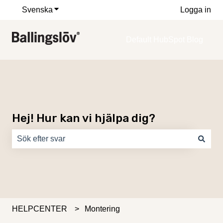
Svenska
Visa undermenyer för översättningar
Logga in
Default HubSpot Blog
Hej! Hur kan vi hjälpa dig?
Det finns inga förslag eftersom sökfältet är tomt.
HELPCENTER
Montering