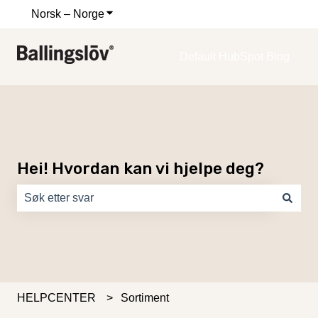
Norsk – Norge
Vis undermeny for oversettelser
Default HubSpot Blog
Hei! Hvordan kan vi hjelpe deg?
Det finnes ingen forslag fordi søkefeltet er tomt.
HELPCENTER
Sortiment