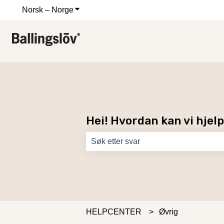
Norsk – Norge
Vis undermeny for oversettelser
Hei! Hvordan kan vi hjel
Det finnes ingen forslag fordi søkefel
HELPCENTER
Øvrig