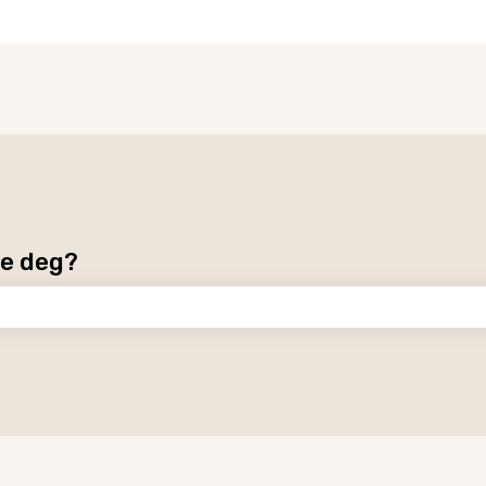
pe deg?
tet er tomt.